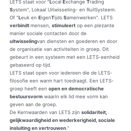
LETS staat voor "
L
ocal
E
xchange
T
rading
S
ystem", Lokaal Uitwisseling- en RuilSysteem.
Of "
L
euk en
E
igen
T
ijds
S
amenwerken". LETS
verbindt
mensen,
stimuleert
op een plezante
manier sociale contacten door de
uitwisseling
van diensten en goederen en door
de organisatie van activiteiten in groep. Dit
gebeurt in een systeem met een LETS-eenheid
gebaseerd op tijd.
LETS staat open voor iedereen die de LETS-
filosofie een warm hart toedraagt. Een LETS-
groep heeft een
open en democratische
bestuursvorm
waarin elk lid mee vorm kan
geven aan de groep.
De Kernwaarden van LETS zijn
solidariteit,
gelijkwaardigheid en wederkerigheid, sociale
insluiting en vertrouwen
."